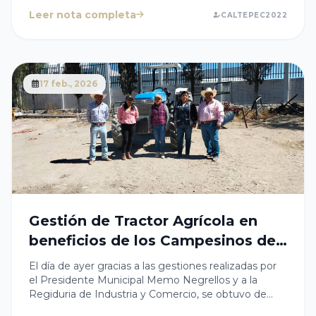
las y los jóvenes de las diferentes instituciones
educativas de la Cabecera Municipal que
Leer nota completa
CALTEPEC2022
participaron activamente en esta actividad que
fomenta el deporte sano y colectivo entre nuestros
estudiantes.Seguiremos recorriendo nuestro
Municipio bajo la encomienda de nuestro
Presidente C. Guillermo Negrellos
17 feb., 2026
Romualdo#AmorAtencionyServicioPorCaltepec
Gestión de Tractor Agrícola en
beneficios de los Campesinos del
Municipio
El día de ayer gracias a las gestiones realizadas por
el Presidente Municipal Memo Negrellos y a la
Regiduria de Industria y Comercio, se obtuvo de
manera temporal por parte de la Secretaría de