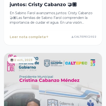
juntos: Cristy Cabanzo 🤝🏽
En Sabino Farol avanzamos juntos: Cristy Cabanzo
🤝🏽Las familias de Sabino Farol comprenden la
importancia de cuidar el agua. En una visión
preventiva, han priorizado la construcción de un
tanque de almacenamiento de este vital líquido 💦.
Estamos comprometidos en fortalecer el suministro
Leer nota completa
CALTEPEC2022
de agua. Juntos cuidamos Caltepec.📢
#SegundoInformeCaltepecPuebla
12 oct., 2023