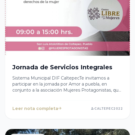
Jornada de Servicios Integrales
Sistema Municipal DIF CaltepecTe invitamos a
participar en la jornada por Amor a puebla, en
conjunto a la asociación Mujeres Protagonistas, que
se llevará a cabo en comunidad de :San Luis
Atolotitlan, el día 20 de febrero en un horario de 9 de
la mañana a 3:00 pmEn el mercado Auxiliar.Para
Leer nota completa
CALTEPEC2022
agendar citas al módulo de ultrasonido llamar al
número 238 109 3056 con cuota de
recuperaciónPara agendar citas al módulo de
servicios veterinarios llamar al número238 187 2350.