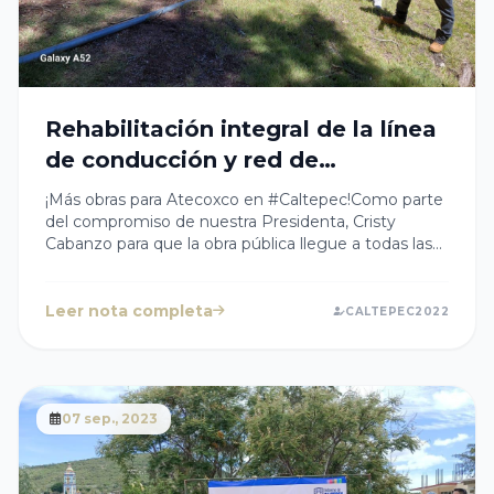
Rehabilitación integral de la línea
de conducción y red de
distribución en la localidad de
¡Más obras para Atecoxco en #Caltepec!Como parte
Atecoxco
del compromiso de nuestra Presidenta, Cristy
Cabanzo para que la obra pública llegue a todas las
comunidades, dio inicio a la rehabilitación integral de
la línea de conducción y red de distribución en la
localidad de Atecoxco.Estamos enfocados en
Leer nota completa
CALTEPEC2022
garantizar un suministro de agua potable confiable y
de calidad para todos nuestros
ciudadanos.Continuaremos construyendo un
Caltepec más fuerte y próspero para
todos.#CaltepecAvanza #ObrasPúblicas
07 sep., 2023