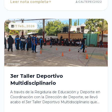
traer último comprobante de pago Para los demás
Leer nota completa
CALTEPEC2022
comerciantes podrán acudir en los siguientes días 4,
5, y 6 de marzo a la Regiduria de Hacienda y
Patrimonio ubicada en Presidencia Municipal, para la
asignación de lugares correspondientes .
17 feb., 2026
3er Taller Deportivo
Multidisciplinario
A través de la Regiduria de Educación y Deporte en
Coordinación con la Dirección de Deporte, se llevó
acabo el 3er Taller Deportivo Multidisciplinario que
está recorriendo nuestro municipio, agradecemos a