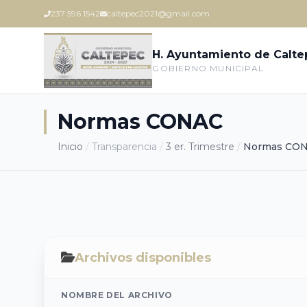
237 596 1542
caltepec2021@gmail.com
H. Ayuntamiento de Calt
GOBIERNO MUNICIPAL
Normas CONAC
Inicio
/
Transparencia
/
3 er. Trimestre
/
Normas CO
Archivos disponibles
NOMBRE DEL ARCHIVO