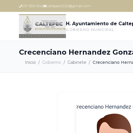
237 596 1542
caltepec2021@gmail.com
H. Ayuntamiento de Calt
GOBIERNO MUNICIPAL
Crecenciano Hernandez Gonz
Inicio
/
Gobierno
/
Gabinete
/
Crecenciano Hern