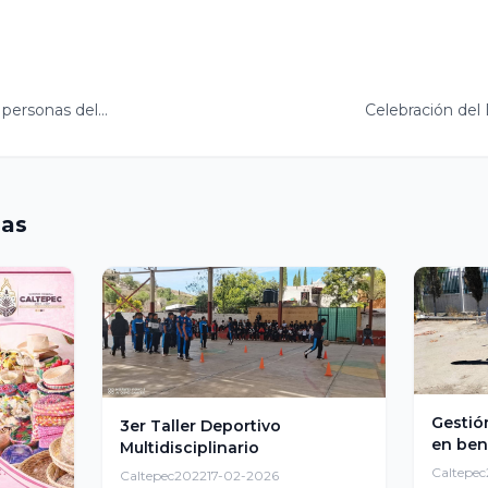
 personas del…
Celebración del 
das
Gestió
3er Taller Deportivo
en ben
Multidisciplinario
Caltepe
Caltepec2022
17-02-2026