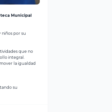
oteca Municipal
 niños por su
ctividades que no
llo integral.
omover la igualdad
tando su