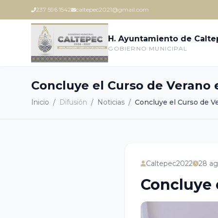
237 596 1542
caltepec2021@gmail.com
H. Ayuntamiento de Calt
GOBIERNO MUNICIPAL
Concluye el Curso de Verano 
Inicio
/
Difusión
/
Noticias
/
Concluye el Curso de Ve
Caltepec2022
28 ag
Concluye 