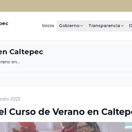
epec
Inicio
Gobierno
Transparencia
D
en Caltepec
rano en...
osto 2023
el Curso de Verano en Calte