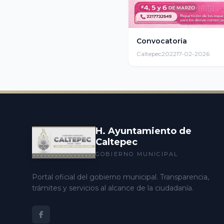
Convocatoria
Caltepec2022
17-02-2026
H. Ayuntamiento de
Caltepec
GOBIERNO MUNICIPAL
Portal oficial del gobierno municipal. Transparencia,
trámites y servicios al alcance de la ciudadanía.